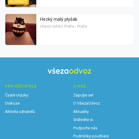
REZERVACE
Hezký malý plyšák
Hlavní město Praha - Praha
PRO UŽIVATELE
O NÁS
Časté otázky
Zapojte se!
Diskuze
O VšezaOdvoz
Aktivita uživatelů
Aktuality
Stáhněte si
Podpořte nás
Podmínky používání