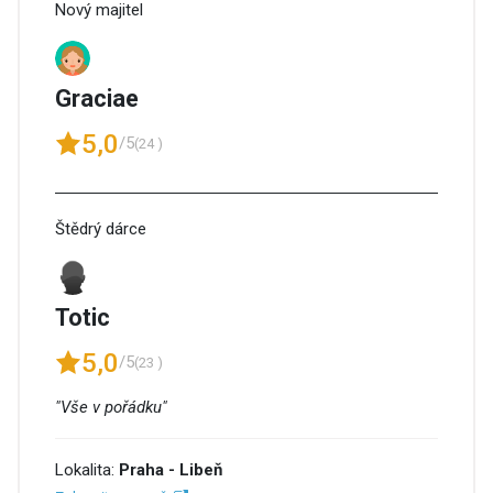
Nový majitel
Graciae
5,0
/5
(24 )
Štědrý dárce
Totic
5,0
/5
(23 )
"Vše v pořádku"
Lokalita:
Praha - Libeň