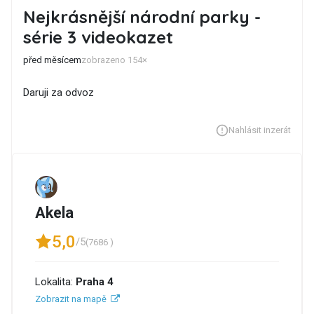
Nejkrásnější národní parky -
série 3 videokazet
před měsícem
zobrazeno 154×
Daruji za odvoz
Nahlásit inzerát
Akela
5,0
/5
(7686 )
Lokalita:
Praha 4
Zobrazit na mapě