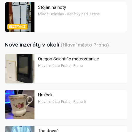
Stojan na noty
Mladá Boleslav - Benátky nad Jizerou
REZERVACE
Nové inzeráty v okolí
(Hlavní město Praha)
Oregon Scientific meteostanice
Hlavní město Praha - Praha
Hrníček
Hlavní město Praha - Praha 6
Toastovač