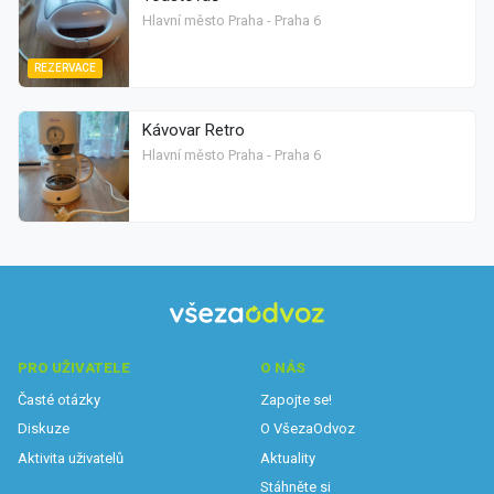
Hlavní město Praha - Praha 6
REZERVACE
Kávovar Retro
Hlavní město Praha - Praha 6
PRO UŽIVATELE
O NÁS
Časté otázky
Zapojte se!
Diskuze
O VšezaOdvoz
Aktivita uživatelů
Aktuality
Stáhněte si