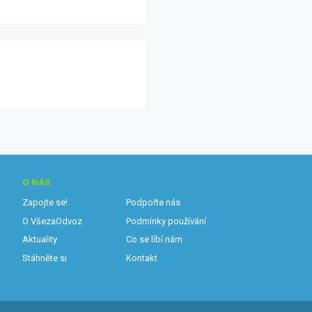
O NÁS
Zapojte se!
Podpořte nás
O VšezaOdvoz
Podmínky používání
Aktuality
Co se líbí nám
Stáhněte si
Kontakt