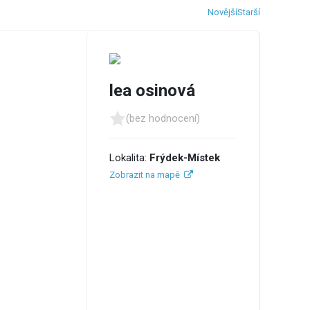
Novější
Starší
lea osinová
(bez hodnocení)
Lokalita:
Frýdek-Místek
Zobrazit na mapě