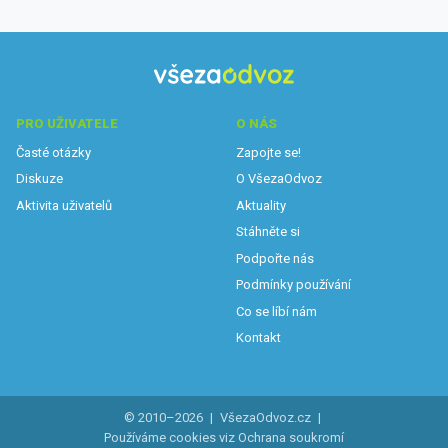
PRO UŽIVATELE
O NÁS
Časté otázky
Zapojte se!
Diskuze
O VšezaOdvoz
Aktivita uživatelů
Aktuality
Stáhněte si
Podpořte nás
Podmínky používání
Co se líbí nám
Kontakt
© 2010–2026
|
VšezaOdvoz.cz
|
Používáme cookies viz
Ochrana soukromí