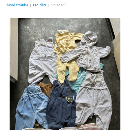
Hlavní stránka
|
Pro děti
|
Oblečení