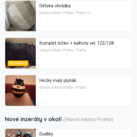
Dětska ohrádka
Hlavní město Praha - Praha 11
Komplet tričko + kalhoty vel. 122/128
Hlavní město Praha - Praha
REZERVACE
Hezký malý plyšák
Hlavní město Praha - Praha
Nové inzeráty v okolí
(Hlavní město Praha)
Dudliky