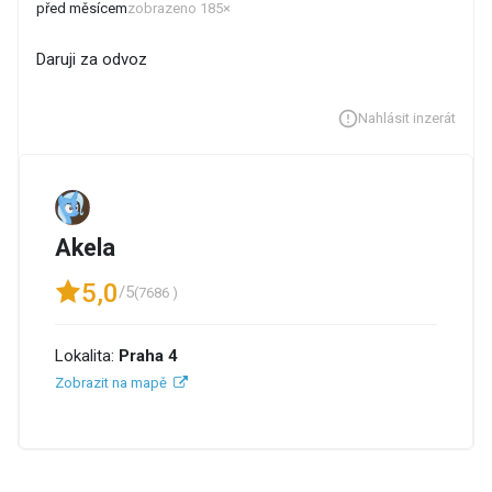
před měsícem
zobrazeno 185×
Daruji za odvoz
Nahlásit inzerát
Akela
5,0
/5
(7686 )
Lokalita:
Praha 4
Zobrazit na mapě