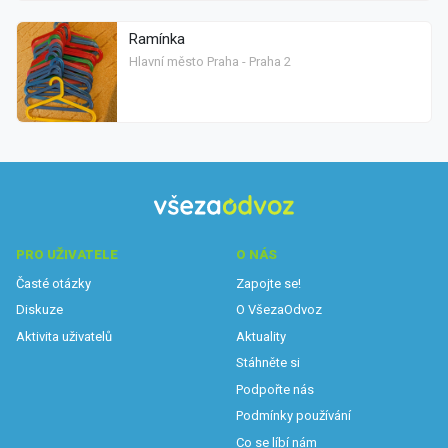
Ramínka
Hlavní město Praha - Praha 2
PRO UŽIVATELE
O NÁS
Časté otázky
Zapojte se!
Diskuze
O VšezaOdvoz
Aktivita uživatelů
Aktuality
Stáhněte si
Podpořte nás
Podmínky používání
Co se líbí nám