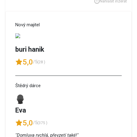
Nahlásit inzerát
Nový majitel
buri hanik
5,0
/5
(28 )
Štědrý dárce
Eva
5,0
/5
(375 )
"Domluva rychlá, převzetí také!"