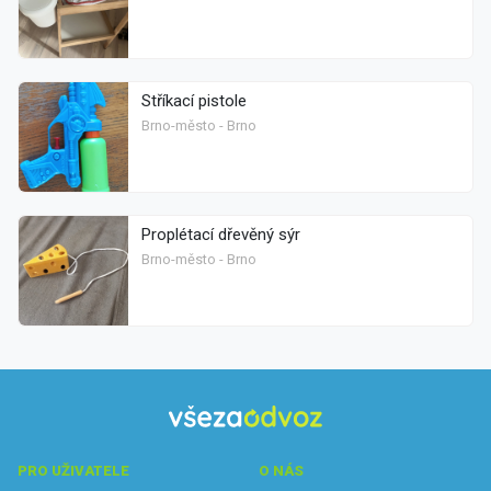
Stříkací pistole
Brno-město - Brno
Proplétací dřevěný sýr
Brno-město - Brno
PRO UŽIVATELE
O NÁS