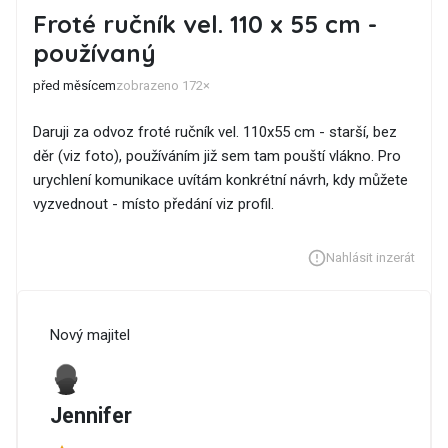
Froté ručník vel. 110 x 55 cm -
používaný
před měsícem
zobrazeno 172×
Daruji za odvoz froté ručník vel. 110x55 cm - starší, bez
děr (viz foto), používáním již sem tam pouští vlákno. Pro
urychlení komunikace uvítám konkrétní návrh, kdy můžete
vyzvednout - místo předání viz profil.
Nahlásit inzerát
Nový majitel
Jennifer