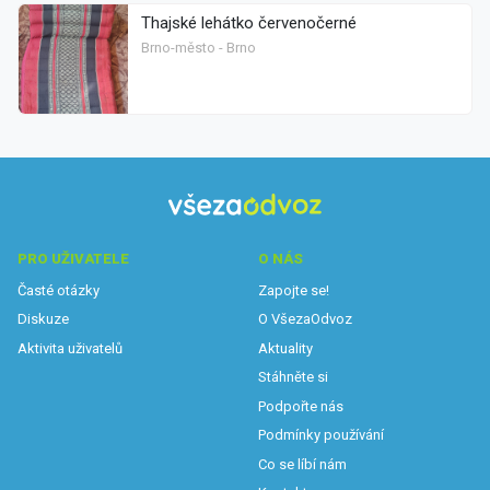
Thajské lehátko červenočerné
Brno-město - Brno
PRO UŽIVATELE
O NÁS
Časté otázky
Zapojte se!
Diskuze
O VšezaOdvoz
Aktivita uživatelů
Aktuality
Stáhněte si
Podpořte nás
Podmínky používání
Co se líbí nám