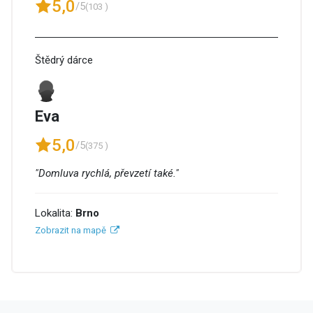
5,0
/5
(103 )
Štědrý dárce
Eva
5,0
/5
(375 )
"Domluva rychlá, převzetí také."
Lokalita:
Brno
Zobrazit na mapě