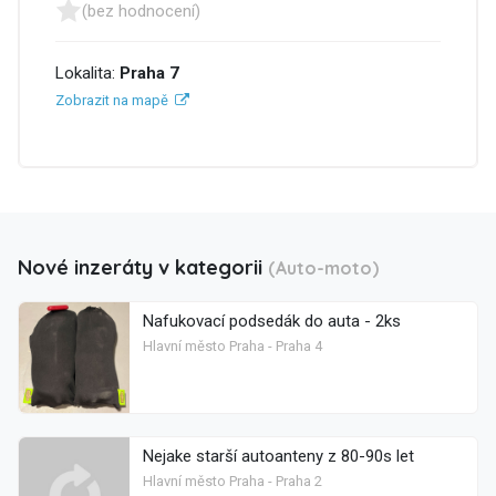
(bez hodnocení)
Lokalita:
Praha 7
Zobrazit na mapě
Nové inzeráty v kategorii
(Auto-moto)
Nafukovací podsedák do auta - 2ks
Hlavní město Praha - Praha 4
Nejake starší autoanteny z 80-90s let
Hlavní město Praha - Praha 2