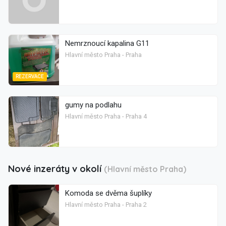
Nemrznoucí kapalina G11
Hlavní město Praha - Praha
REZERVACE
gumy na podlahu
Hlavní město Praha - Praha 4
Nové inzeráty v okolí
(Hlavní město Praha)
Komoda se dvěma šuplíky
Hlavní město Praha - Praha 2