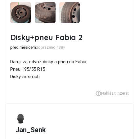
Disky+pneu Fabia 2
před měsícem
zobrazeno 438×
Daruji za odvoz disky a pneu na Fabia
Pneu 195/55 R15
Disky 5x sroub
Nahlásit inzerát
Jan_Senk