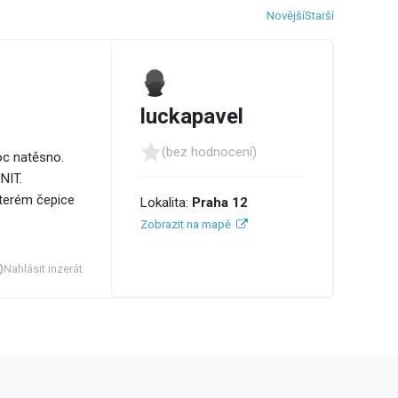
Novější
Starší
luckapavel
(bez hodnocení)
moc natěsno.
NIT.
kterém čepice
Lokalita:
Praha 12
Zobrazit na mapě
Nahlásit inzerát