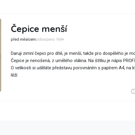
Čepice menší
před měsícem
zobrazeno 169×
Daruji zimní čepici pro dítě, je menší, takže pro dospělého je 
Čepice je nenošená, z umělého vlákna. Na štítku je nápis PROFI
O velikosti si uděláte představu porovnáním s papírem A4, na 
lěží.