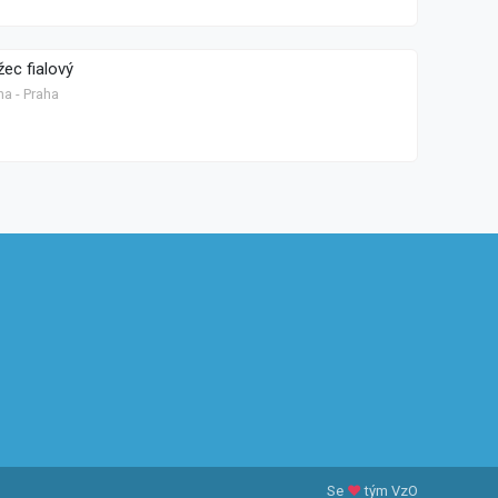
ec fialový
ha - Praha
Se
♥
tým VzO