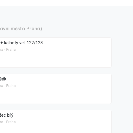
lavní město Praha)
+ kalhoty vel. 122/128
ha - Praha
šák
ha - Praha
ec bílý
ha - Praha