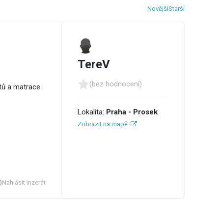
Novější
Starší
TereV
(bez hodnocení)
štů a matrace.
Lokalita:
Praha - Prosek
Zobrazit na mapě
Nahlásit inzerát