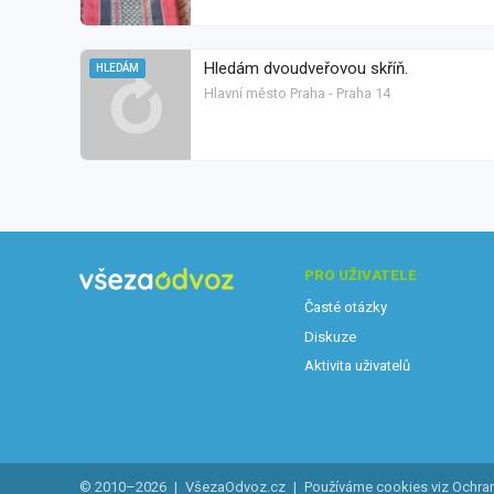
Hledám dvoudveřovou skříň.
HLEDÁM
Hlavní město Praha - Praha 14
PRO UŽIVATELE
Časté otázky
Diskuze
Aktivita uživatelů
© 2010–2026
|
VšezaOdvoz.cz
|
Používáme cookies viz
Ochra