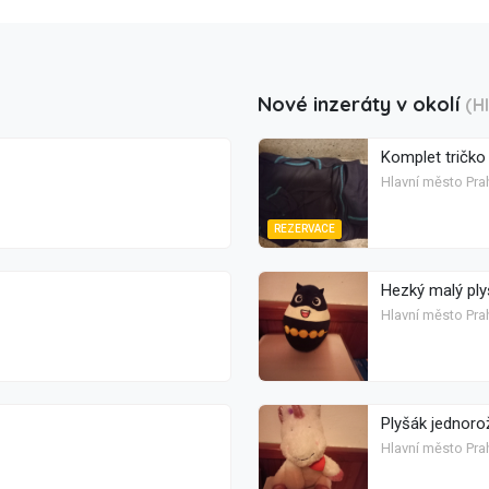
Nové inzeráty v okolí
(H
Komplet tričko 
Hlavní město Pra
REZERVACE
Hezký malý ply
Hlavní město Pra
Plyšák jednorož
Hlavní město Pra