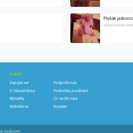
Plyšák jednorož
Hlavní město Pra
O NÁS
Zapojte se!
Podpořte nás
O VšezaOdvoz
Podmínky používání
Aktuality
Co se líbí nám
Stáhněte si
Kontakt
na soukromí