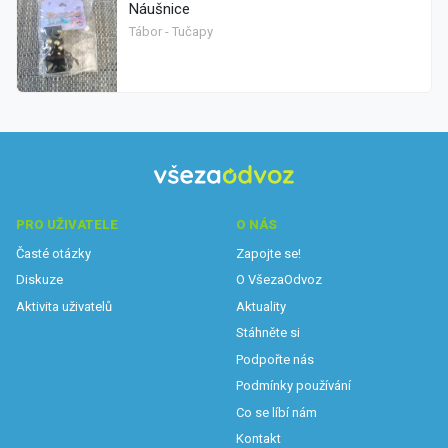
Náušnice
Tábor - Tučapy
PRO UŽIVATELE
O NÁS
Časté otázky
Zapojte se!
Diskuze
O VšezaOdvoz
Aktivita uživatelů
Aktuality
Stáhněte si
Podpořte nás
Podmínky používání
Co se líbí nám
Kontakt