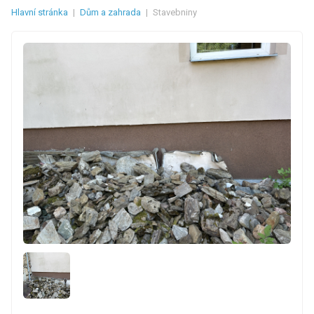
Hlavní stránka
|
Dům a zahrada
|
Stavebniny