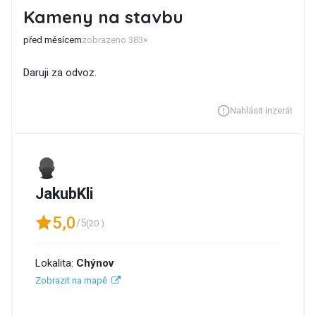
Kameny na stavbu
před měsícem
zobrazeno 383×
Daruji za odvoz.
Nahlásit inzerát
JakubKli
5,0
/5
(20 )
Lokalita:
Chýnov
Zobrazit na mapě