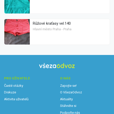
Růžové kraťasy vel.140
Hlavní město Praha - Praha
PRO UŽIVATELE
O NÁS
Časté otázky
Zapojte se!
Diskuze
O VšezaOdvoz
Aktivita uživatelů
Aktuality
Stáhněte si
Podpořte nás