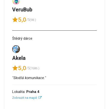
VeruBub
5,0
/5
(98 )
Štědrý dárce
Akela
5,0
/5
(7686 )
"Skvělá komunikace."
Lokalita:
Praha 4
Zobrazit na mapě