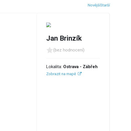
Novější
Starší
Jan Brinzík
(bez hodnocení)
Lokalita:
Ostrava - Zábřeh
Zobrazit na mapě