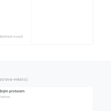
Nahlásit inzerát
strava-město)
ožným protorem
Ostrava