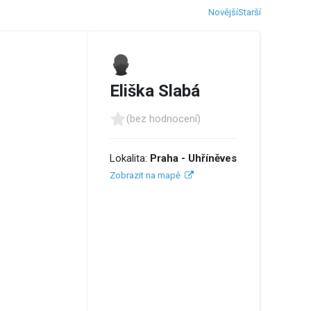
Novější
Starší
Eliška Slabá
(bez hodnocení)
Lokalita:
Praha - Uhříněves
Zobrazit na mapě