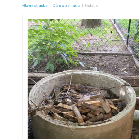
Hlavní stránka
|
Dům a zahrada
|
Ostatní