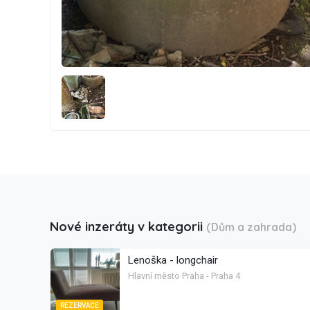
Nové inzeráty v kategorii
(Dům a zahrada)
Lenoška - longchair
Hlavní město Praha - Praha 4
REZERVACE