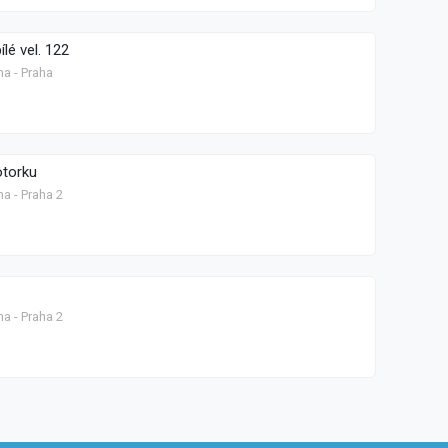
ílé vel. 122
ha - Praha
otorku
a - Praha 2
a - Praha 2