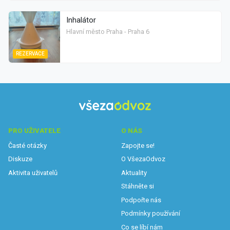
Inhalátor
Hlavní město Praha - Praha 6
REZERVACE
PRO UŽIVATELE
O NÁS
Časté otázky
Zapojte se!
Diskuze
O VšezaOdvoz
Aktivita uživatelů
Aktuality
Stáhněte si
Podpořte nás
Podmínky používání
Co se líbí nám