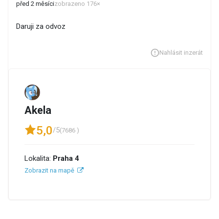
před 2 měsíci
zobrazeno 176×
Daruji za odvoz
Nahlásit inzerát
Akela
5,0
/5
(7686 )
Lokalita:
Praha 4
Zobrazit na mapě