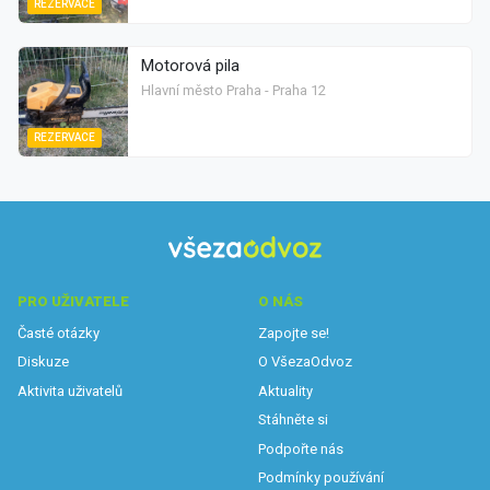
REZERVACE
Motorová pila
Hlavní město Praha - Praha 12
REZERVACE
PRO UŽIVATELE
O NÁS
Časté otázky
Zapojte se!
Diskuze
O VšezaOdvoz
Aktivita uživatelů
Aktuality
Stáhněte si
Podpořte nás
Podmínky používání