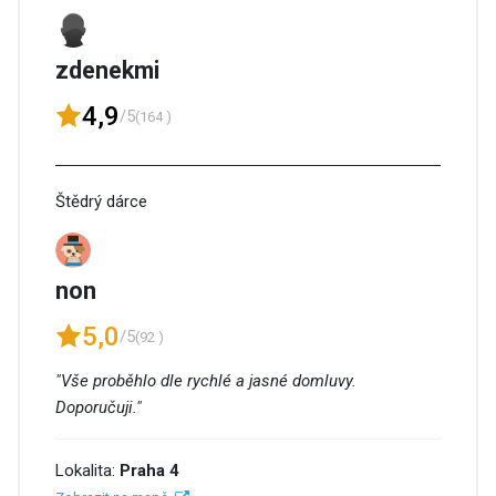
zdenekmi
4,9
/5
(164 )
Štědrý dárce
non
5,0
/5
(92 )
"Vše proběhlo dle rychlé a jasné domluvy.
Doporučuji."
Lokalita:
Praha 4