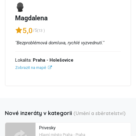
Magdalena
5,0
/5
(13 )
"Bezproblémová domluva, rychlé vyzvednutí."
Lokalita:
Praha - Holešovice
Zobrazit na mapě
Nové inzeráty v kategorii
(Umění a sběratelství)
Privesky
Hlavní město Praha - Praha