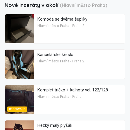
Nové inzeráty v okolí
(Hlavní město Praha)
Komoda se dvěma šuplíky
Hlavní město Praha - Praha 2
Kancelářské křeslo
Hlavní město Praha - Praha 2
Komplet tričko + kalhoty vel. 122/128
Hlavní město Praha - Praha
REZERVACE
Hezký malý plyšák