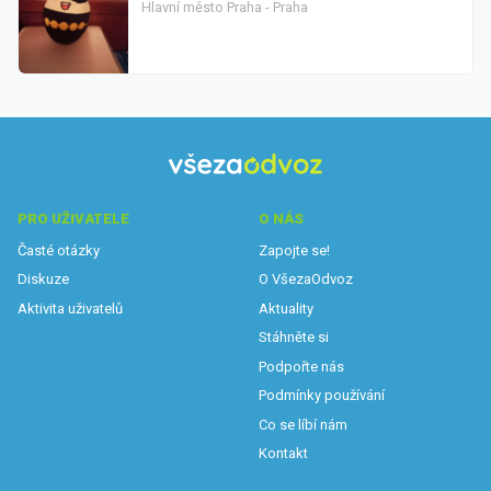
Hlavní město Praha - Praha
PRO UŽIVATELE
O NÁS
Časté otázky
Zapojte se!
Diskuze
O VšezaOdvoz
Aktivita uživatelů
Aktuality
Stáhněte si
Podpořte nás
Podmínky používání
Co se líbí nám
Kontakt