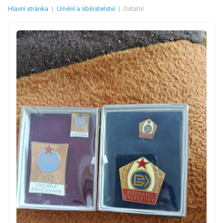
Hlavní stránka
|
Umění a sběratelství
|
Ostatní