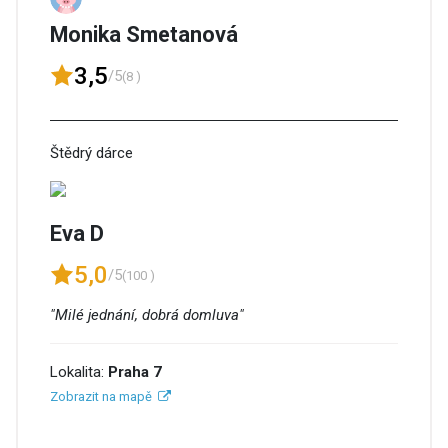
Monika Smetanová
3,5
/5
(8 )
Štědrý dárce
Eva D
5,0
/5
(100 )
"Milé jednání, dobrá domluva"
Lokalita:
Praha 7
Zobrazit na mapě