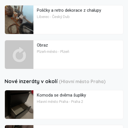
Poličky a retro dekorace z chalupy
Liberec - Český Dub
Obraz
Plzeň-město - Plzeň
Nové inzeráty v okolí
(Hlavní město Praha)
Komoda se dvěma šuplíky
Hlavní město Praha - Praha 2