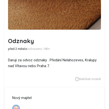
Odznaky
před 2 měsíci
zobrazeno 186×
Daruji za odvoz odznaky . Předání Nelahozeves, Kralupy
nad Vltavou nebo Praha 7.
Nahlásit inzerát
Nový majitel