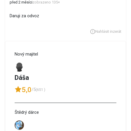
před 2 měsíci
zobrazeno 135×
Daruji za odvoz
Nahlásit inzerát
Nový majitel
Dáša
5,0
/5
(651 )
Štědrý dárce