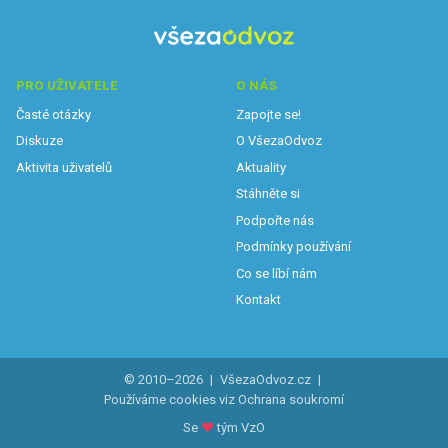
PRO UŽIVATELE
O NÁS
Časté otázky
Zapojte se!
Diskuze
O VšezaOdvoz
Aktivita uživatelů
Aktuality
Stáhněte si
Podpořte nás
Podmínky používání
Co se líbí nám
Kontakt
© 2010–2026
|
VšezaOdvoz.cz
|
Používáme cookies viz
Ochrana soukromí
Se
♥
tým VzO