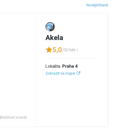
Novější
Starší
.
Akela
5,0
/5
(7686 )
Lokalita:
Praha 4
Zobrazit na mapě
Nahlásit inzerát