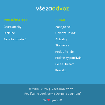
PRO UŽIVATELE
O NÁS
Časté otázky
Zapojte se!
Diskuze
O VšezaOdvoz
Aktivita uživatelů
Aktuality
Stáhněte si
Podpořte nás
Podmínky používání
Co se líbí nám
Kontakt
© 2010–2026
|
VšezaOdvoz.cz
|
Používáme cookies viz
Ochrana soukromí
Se
♥
tým VzO