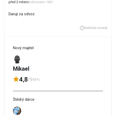
před 2 měsíci
zobrazeno 142×
Daruji za odvoz
Nahlásit inzerát
Nový majitel
Mikael
4,8
/5
(424 )
Štědrý dárce