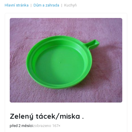
Hlavní stránka
|
Dům a zahrada
|
Kuchyň
Zelený tácek/miska .
před 2 měsíci
zobrazeno 167×