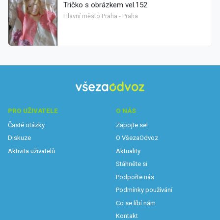
Tričko s obrázkem vel.152
Hlavní město Praha - Praha
PRO UŽIVATELE
O NÁS
Časté otázky
Zapojte se!
Diskuze
O VšezaOdvoz
Aktivita uživatelů
Aktuality
Stáhněte si
Podpořte nás
Podmínky používání
Co se líbí nám
Kontakt