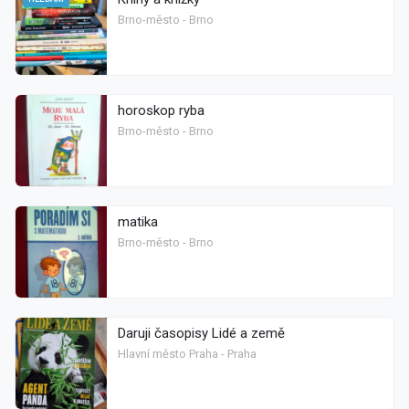
Brno-město - Brno
horoskop ryba
Brno-město - Brno
matika
Brno-město - Brno
Daruji časopisy Lidé a země
Hlavní město Praha - Praha