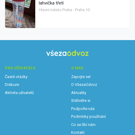
lahvička třetí
Hlavní město Praha - Praha 10
PRO UŽIVATELE
O NÁS
Časté otázky
Zapojte se!
Diskuze
O VšezaOdvoz
Aktivita uživatelů
Aktuality
Stáhněte si
Podpořte nás
Podmínky používání
Co se líbí nám
Kontakt