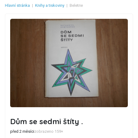
Hlavní stránka
|
Knihy a tiskoviny
|
Beletrie
Dům se sedmi štíty .
před 2 měsíci
zobrazeno 159×