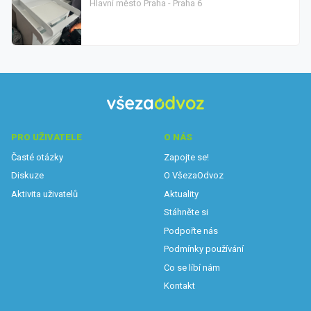
Hlavní město Praha - Praha 6
PRO UŽIVATELE
O NÁS
Časté otázky
Zapojte se!
Diskuze
O VšezaOdvoz
Aktivita uživatelů
Aktuality
Stáhněte si
Podpořte nás
Podmínky používání
Co se líbí nám
Kontakt