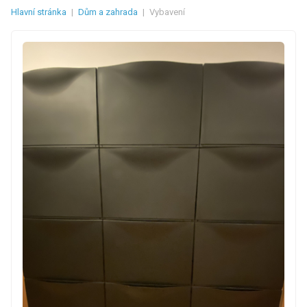
Hlavní stránka
|
Dům a zahrada
|
Vybavení