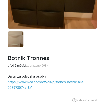
Botník Tronnes
před 2 měsíci
zobrazeno 593×
Daruji za odvozl a osobní
https://www.ikea.com/cz/cs/p/trones-botnik-bila-
00397307/#
Nahlásit inzerát