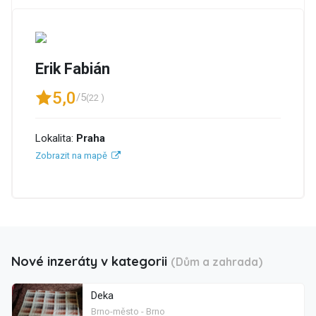
Erik Fabián
5,0
/5
(22 )
Lokalita:
Praha
Zobrazit na mapě
Nové inzeráty v kategorii
(Dům a zahrada)
Deka
Brno-město - Brno