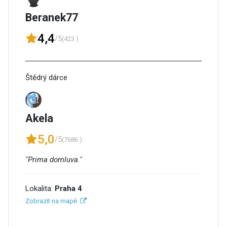
Beranek77
4,4
/5
(423 )
Štědrý dárce
Akela
5,0
/5
(7686 )
"Prima domluva."
Lokalita:
Praha 4
Zobrazit na mapě