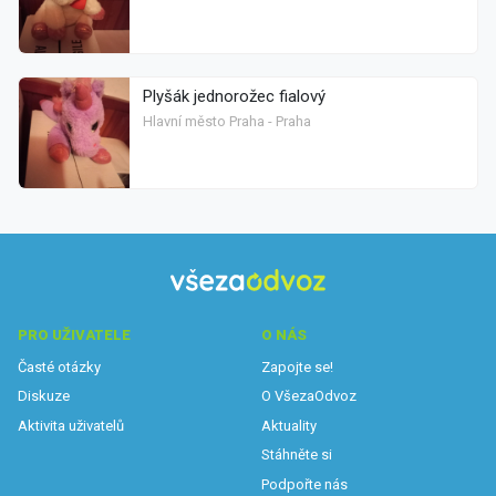
Plyšák jednorožec fialový
Hlavní město Praha - Praha
PRO UŽIVATELE
O NÁS
Časté otázky
Zapojte se!
Diskuze
O VšezaOdvoz
Aktivita uživatelů
Aktuality
Stáhněte si
Podpořte nás