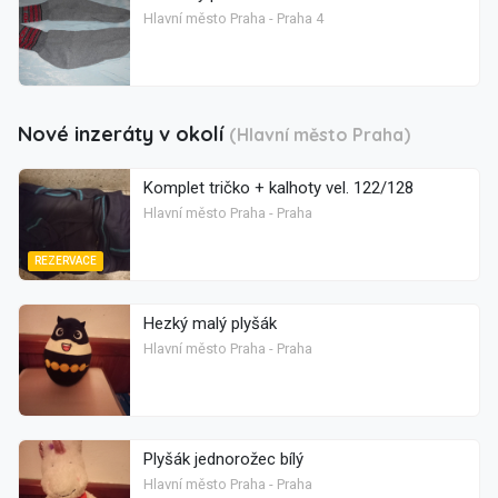
Hlavní město Praha - Praha 4
Nové inzeráty v okolí
(Hlavní město Praha)
Komplet tričko + kalhoty vel. 122/128
Hlavní město Praha - Praha
REZERVACE
Hezký malý plyšák
Hlavní město Praha - Praha
Plyšák jednorožec bílý
Hlavní město Praha - Praha