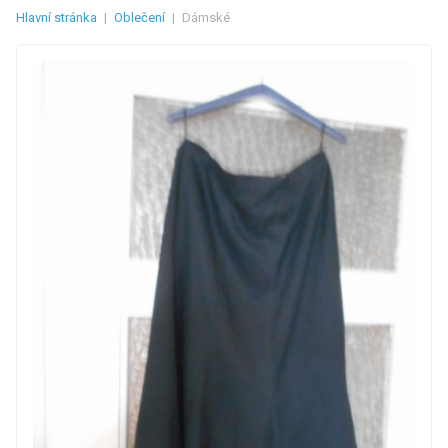
Hlavní stránka
|
Oblečení
|
Dámské