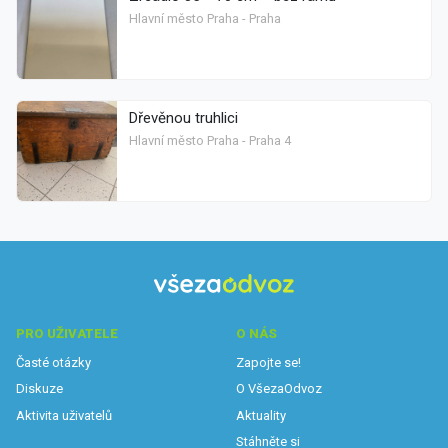
Hlavní město Praha - Praha
Dřevěnou truhlici
Hlavní město Praha - Praha 4
PRO UŽIVATELE
O NÁS
Časté otázky
Zapojte se!
Diskuze
O VšezaOdvoz
Aktivita uživatelů
Aktuality
Stáhněte si