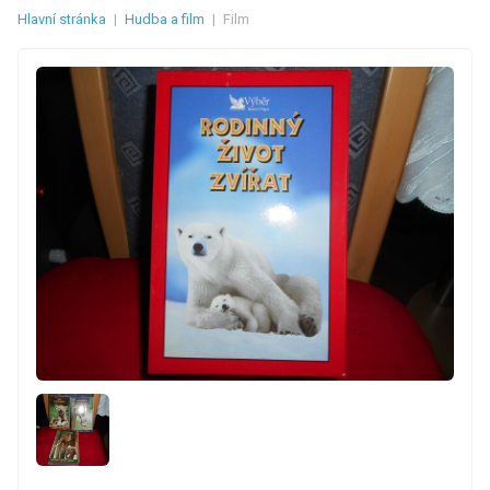
Hlavní stránka
|
Hudba a film
|
Film