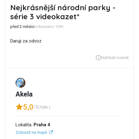
Nejkrásnější národní parky -
série 3 videokazet*
před 2 měsíci
zobrazeno 159×
Daruji za odvoz
Nahlásit inzerát
Akela
5,0
/5
(7686 )
Lokalita:
Praha 4
Zobrazit na mapě