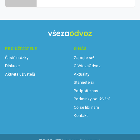
PRO UŽIVATELE
O NÁS
Časté otázky
Zapojte se!
Diskuze
O VšezaOdvoz
Aktivita uživatelů
Aktuality
Stáhněte si
Podpořte nás
Podmínky používání
Co se líbí nám
Kontakt