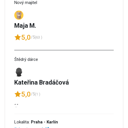
Nový majitel
Maja M.
5,0
/5
(63 )
Štědrý dárce
Kateřina Bradáčová
5,0
/5
(1 )
"."
Lokalita:
Praha - Karlín