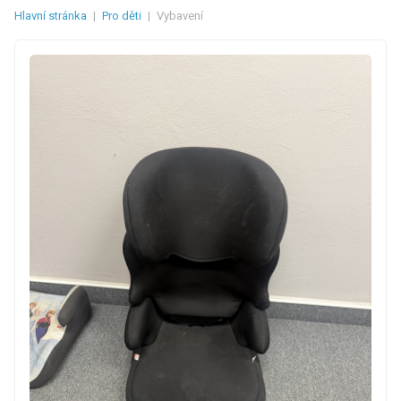
Hlavní stránka
|
Pro děti
|
Vybavení