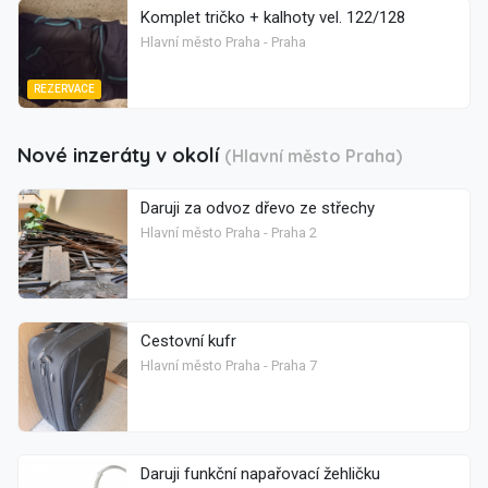
Komplet tričko + kalhoty vel. 122/128
Hlavní město Praha - Praha
REZERVACE
Nové inzeráty v okolí
(Hlavní město Praha)
Daruji za odvoz dřevo ze střechy
Hlavní město Praha - Praha 2
Cestovní kufr
Hlavní město Praha - Praha 7
Daruji funkční napařovací žehličku