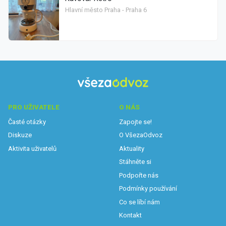
Hlavní město Praha - Praha 6
PRO UŽIVATELE
O NÁS
Časté otázky
Zapojte se!
Diskuze
O VšezaOdvoz
Aktivita uživatelů
Aktuality
Stáhněte si
Podpořte nás
Podmínky používání
Co se líbí nám
Kontakt