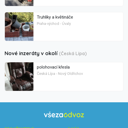
Truhlíky a květináče
Praha-východ - Úvaly
Nové inzeráty v okolí
(Česká Lípa)
polohovací křesla
Česká Lípa - Nový Oldřichov