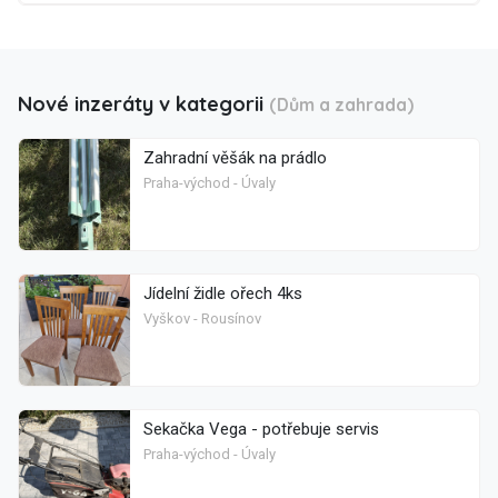
Nové inzeráty v kategorii
(Dům a zahrada)
Zahradní věšák na prádlo
Praha-východ - Úvaly
Jídelní židle ořech 4ks
Vyškov - Rousínov
Sekačka Vega - potřebuje servis
Praha-východ - Úvaly