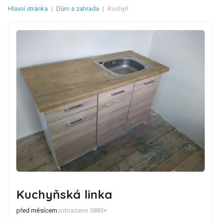
Hlavní stránka
|
Dům a zahrada
|
Kuchyň
Kuchyňská linka
před měsícem
zobrazeno 5883×