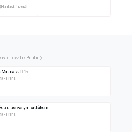
Nahlásit inzerát
lavní město Praha)
 Minnie vel.116
ha - Praha
ožec s červeným srdíčkem
ha - Praha