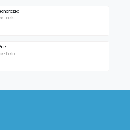
jednorožec
ha - Praha
žce
ha - Praha