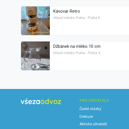
Kávovar Retro
Hlavní město Praha - Praha 6
Džbánek na mléko 10 cm
Hlavní město Praha - Praha 4
PRO UŽIVATELE
Časté otázky
Diskuze
Aktivita uživatelů