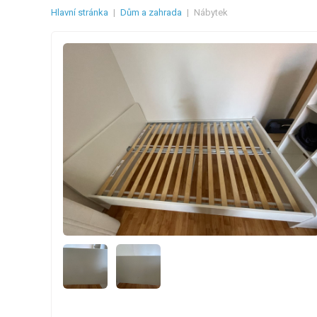
Hlavní stránka
|
Dům a zahrada
|
Nábytek