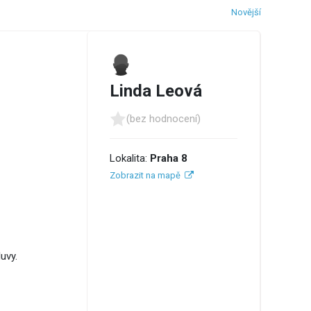
Novější
Linda Leová
(bez hodnocení)
Lokalita:
Praha 8
Zobrazit na mapě
uvy.