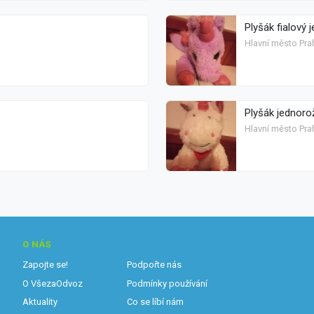
Plyšák fialový 
Hlavní město Pra
Plyšák jednoro
Hlavní město Pra
O NÁS
Zapojte se!
Podpořte nás
O VšezaOdvoz
Podmínky používání
Aktuality
Co se líbí nám