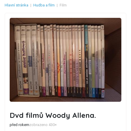
Hlavní stránka
|
Hudba a film
|
Film
Dvd filmů Woody Allena.
před rokem
zobrazeno 430×