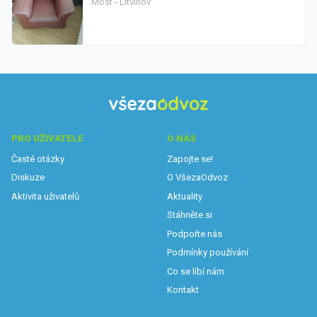
Most - Litvínov
PRO UŽIVATELE
O NÁS
Časté otázky
Zapojte se!
Diskuze
O VšezaOdvoz
Aktivita uživatelů
Aktuality
Stáhněte si
Podpořte nás
Podmínky používání
Co se líbí nám
Kontakt