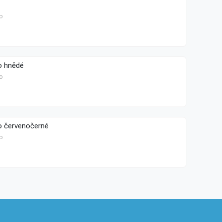
o
o hnědé
o
o červenočerné
o