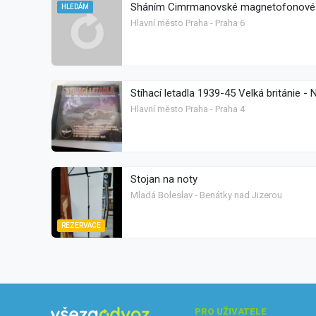
Sháním Cimrmanovské magnetofonové pá
HLEDÁM
Hlavní město Praha - Praha 6
Stíhací letadla 1939-45 Velká británie -
Hlavní město Praha - Praha 4
Stojan na noty
Mladá Boleslav - Benátky nad Jizerou
REZERVACE
PRO UŽIVATELE