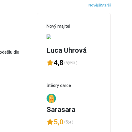
Novější
Starší
Nový majitel
Luca Uhrová
odešlu dle
4,8
/5
(593 )
Štědrý dárce
Sarasara
5,0
/5
(4 )