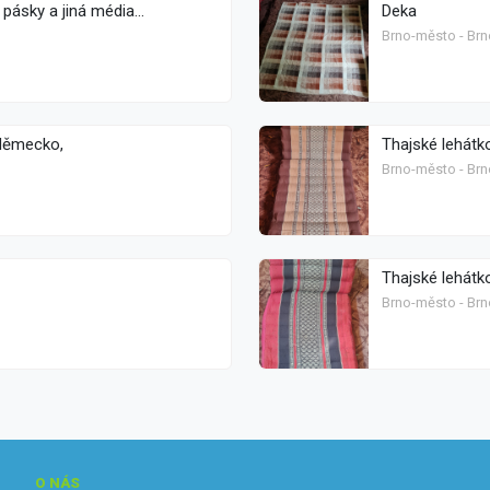
sky a jiná média...
Deka
Brno-město - Brn
 Německo,
Thajské lehátk
Brno-město - Brn
Thajské lehátk
Brno-město - Brn
O NÁS