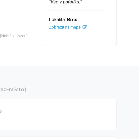
"Vše v pořádku."
Lokalita:
Brno
Zobrazit na mapě
Nahlásit inzerát
rno-město)
o