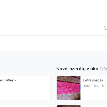
Nové inzeráty v okolí
(B
l Flatley -
Letní spacák
Brno-město - Brn