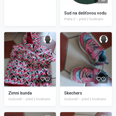
Sud na dešťovou vodu
Praha 3 – před 2 hodinami
/>
/>
Zimni bunda
Skechers
Sudoměř – před 2 hodinami
Sudoměř – před 2 hodinami
/>
/>