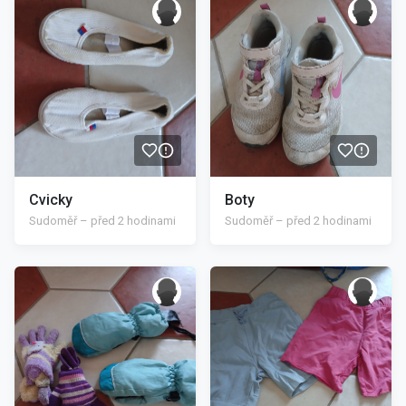
Cvicky
Boty
Sudoměř – před 2 hodinami
Sudoměř – před 2 hodinami
/>
/>