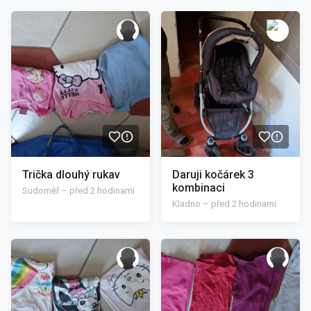
/>
/>
Trička dlouhý rukav
Daruji kočárek 3
kombinaci
Sudoměř – před 2 hodinami
Kladno – před 2 hodinami
/>
/>