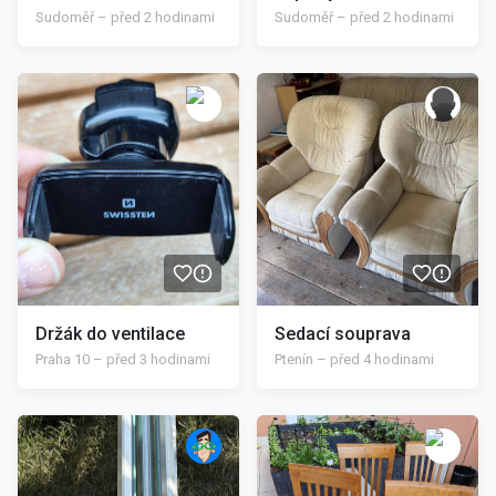
Sudoměř – před 2 hodinami
Sudoměř – před 2 hodinami
/>
/>
Držák do ventilace
Sedací souprava
Praha 10 – před 3 hodinami
Ptenín – před 4 hodinami
/>
/>