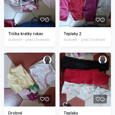
Trička kratky rukav
Teplaky 2
Sudoměř – před 2 hodinami
Sudoměř – před 2 hodinami
/>
/>
Drobné
Teplaky