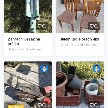
Zahradní věšák na
Jídelní židle ořech 4ks
prádlo
Rousínov – před 5 hodinami
Úvaly – před 5 hodinami
/>
/>
REZERVACE