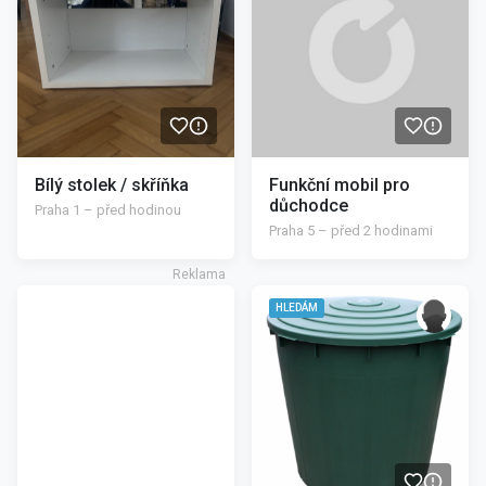
Bílý stolek / skříňka
Funkční mobil pro
důchodce
Praha 1 – před hodinou
Praha 5 – před 2 hodinami
/>
HLEDÁM