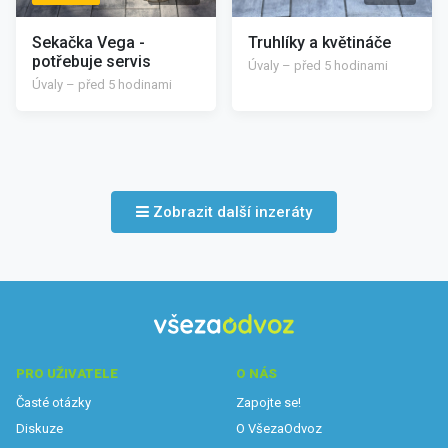
Sekačka Vega -
Truhlíky a květináče
potřebuje servis
Úvaly – před 5 hodinami
Úvaly – před 5 hodinami
Zobrazit další inzeráty
PRO UŽIVATELE
O NÁS
Časté otázky
Zapojte se!
Diskuze
O VšezaOdvoz