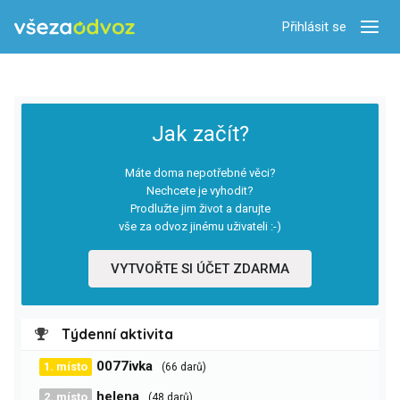
Přihlásit se
Zobra
Jak začít?
Máte doma nepotřebné věci?
Nechcete je vyhodit?
Prodlužte jim život a darujte
vše za odvoz jinému uživateli :-)
VYTVOŘTE SI ÚČET ZDARMA
Týdenní aktivita
0077ivka
1. místo
(66 darů)
helena
2. místo
(48 darů)