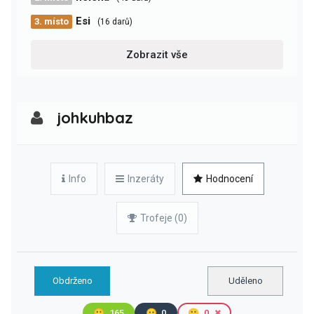
Esi
3. místo
(16 darů)
Zobrazit vše
johkuhbaz
Info
Inzeráty
Hodnocení
Trofeje (0)
Obdrženo
Uděleno
🙂
165
😐
0
🙁
0