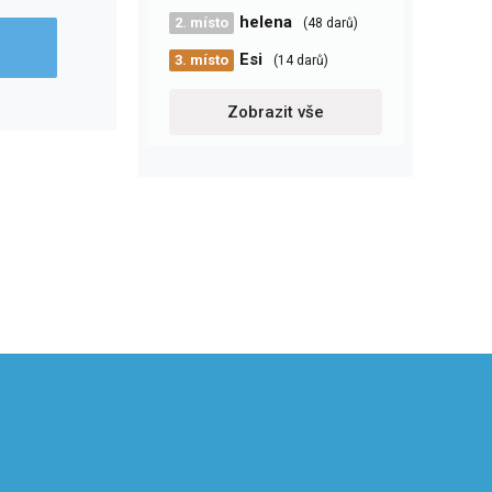
helena
2. místo
(48 darů)
Esi
3. místo
(14 darů)
Zobrazit vše