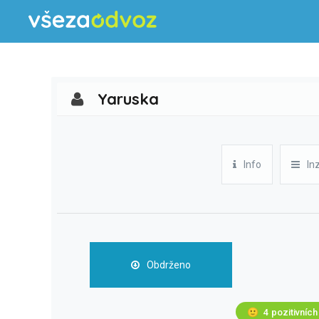
Yaruska
Info
In
Obdrženo
🙂
4
pozitivních