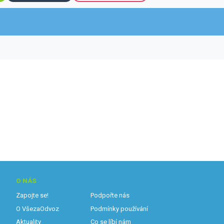
O NÁS
Zapojte se!
Podpořte nás
O VšezaOdvoz
Podmínky používání
Aktuality
Co se líbí nám