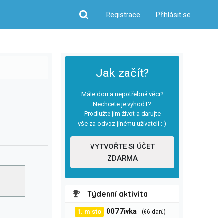
Registrace
Přihlásit se
Hledat
Jak začít?
Máte doma nepotřebné věci?
Nechcete je vyhodit?
Prodlužte jim život a darujte
vše za odvoz jinému uživateli :-)
VYTVOŘTE SI ÚČET
ZDARMA
Týdenní aktivita
0077ivka
1. místo
(66 darů)