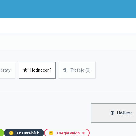
zeráty
Hodnocení
Trofeje (0)
Uděleno
😐
0
neutrálních
🙁
0
negativních