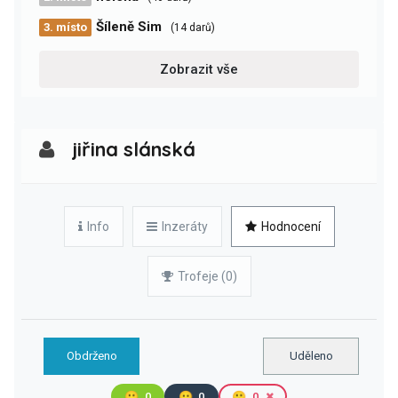
Šíleně Sim
3. místo
(14 darů)
Zobrazit vše
jiřina slánská
Info
Inzeráty
Hodnocení
Trofeje (0)
Obdrženo
Uděleno
🙂
0
😐
0
🙁
0