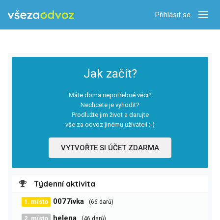
Přihlásit se
Zobra
Jak začít?
Máte doma nepotřebné věci?
Nechcete je vyhodit?
Prodlužte jim život a darujte
vše za odvoz jinému uživateli :-)
VYTVOŘTE SI ÚČET ZDARMA
Týdenní aktivita
0077ivka
1. místo
(66 darů)
helena
2. místo
(46 darů)