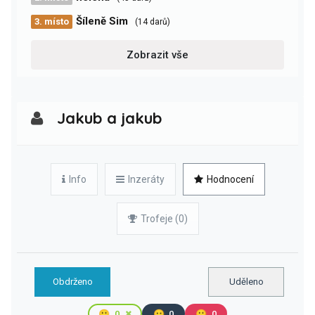
Šíleně Sim
3. místo
(14 darů)
Zobrazit vše
Jakub a jakub
Info
Inzeráty
Hodnocení
Trofeje (0)
Obdrženo
Uděleno
🙂
0
😐
0
🙁
0