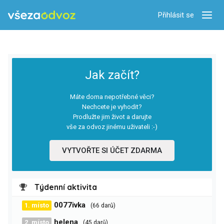
Přihlásit se
Zobra
Jak začít?
Máte doma nepotřebné věci?
Nechcete je vyhodit?
Prodlužte jim život a darujte
vše za odvoz jinému uživateli :-)
VYTVOŘTE SI ÚČET ZDARMA
Týdenní aktivita
0077ivka
1. místo
(66 darů)
helena
2. místo
(45 darů)