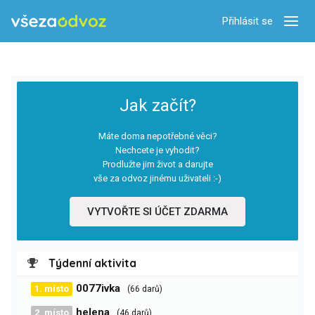
Přihlásit se
Zobra
Jak začít?
Máte doma nepotřebné věci?
Nechcete je vyhodit?
Prodlužte jim život a darujte
vše za odvoz jinému uživateli :-)
VYTVOŘTE SI ÚČET ZDARMA
Týdenní aktivita
0077ivka
1. místo
(66 darů)
helena
2. místo
(46 darů)