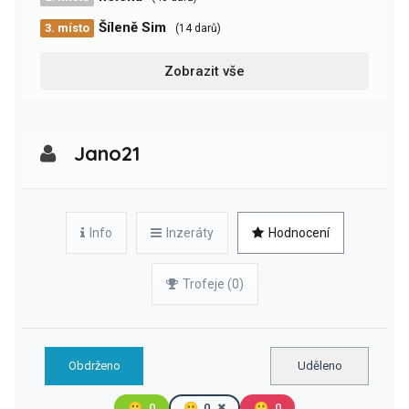
Šíleně Sim
3. místo
(14 darů)
Zobrazit vše
Jano21
Info
Inzeráty
Hodnocení
Trofeje (0)
Obdrženo
Uděleno
🙂
0
😐
0
🙁
0