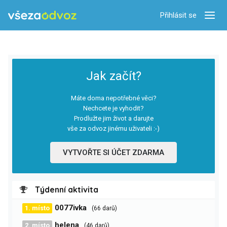
Přihlásit se
Zobra
Jak začít?
Máte doma nepotřebné věci?
Nechcete je vyhodit?
Prodlužte jim život a darujte
vše za odvoz jinému uživateli :-)
VYTVOŘTE SI ÚČET ZDARMA
Týdenní aktivita
0077ivka
1. místo
(66 darů)
helena
2. místo
(46 darů)