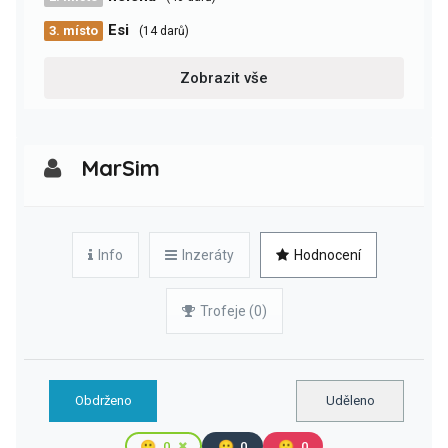
Esi
3. místo
(14 darů)
Zobrazit vše
MarSim
Info
Inzeráty
Hodnocení
Trofeje (0)
Obdrženo
Uděleno
🙂
0
😐
0
🙁
0