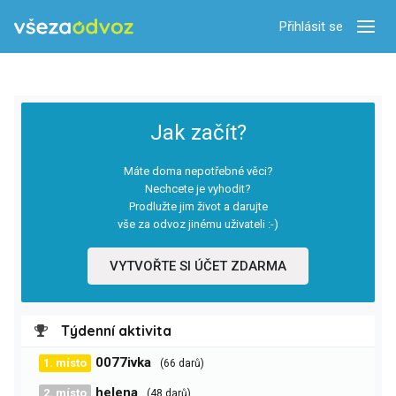
Přihlásit se
Zobra
Jak začít?
Máte doma nepotřebné věci?
Nechcete je vyhodit?
Prodlužte jim život a darujte
vše za odvoz jinému uživateli :-)
VYTVOŘTE SI ÚČET ZDARMA
Týdenní aktivita
0077ivka
1. místo
(66 darů)
helena
2. místo
(48 darů)