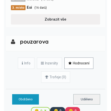
Esi
3. místo
(16 darů)
Zobrazit vše
pouzarova
Info
Inzeráty
Hodnocení
Trofeje (0)
Obdrženo
Uděleno
🙂
0
😐
0
🙁
0