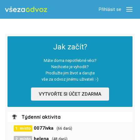
Přihlásit se
Zobra
Jak začít?
Máte doma nepotřebné věci?
Nechcete je vyhodit?
Prodlužte jim život a darujte
vše za odvoz jinému uživateli :-)
VYTVOŘTE SI ÚČET ZDARMA
Týdenní aktivita
0077ivka
1. místo
(66 darů)
helena
2. místo
(48 darů)