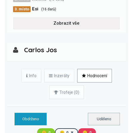
Esi
3. místo
(16 darů)
Zobrazit vše
Carlos Jos
Info
Inzeráty
Hodnocení
Trofeje (0)
Obdrženo
Uděleno
🙂
0
😐
0
🙁
0