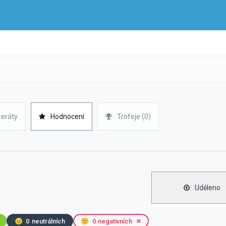
zeráty
Hodnocení
Trofeje (0)
Uděleno
😐
0
neutrálních
🙁
0
negativních