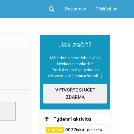
Registrace
Přihlásit se
Hledat
Jak začít?
Máte doma nepotřebné věci?
Nechcete je vyhodit?
Prodlužte jim život a darujte
vše za odvoz jinému uživateli :-)
VYTVOŘTE SI ÚČET
ZDARMA
Týdenní aktivita
0077ivka
1. místo
(66 darů)