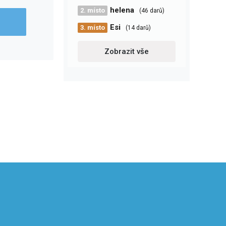
helena
2. místo
(46 darů)
Esi
3. místo
(14 darů)
Zobrazit vše