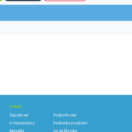
O NÁS
Zapojte se!
Podpořte nás
O VšezaOdvoz
Podmínky používání
Aktuality
Co se líbí nám