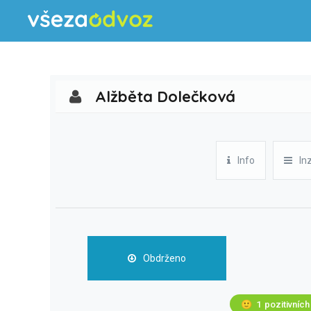
Alžběta Dolečková
Info
In
Obdrženo
🙂
1
pozitivních