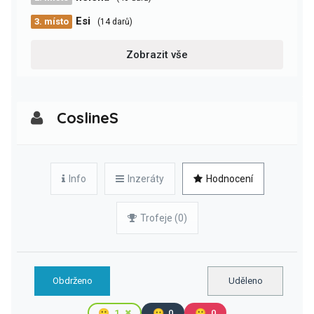
Esi
3. místo
(14 darů)
Zobrazit vše
CoslineS
Info
Inzeráty
Hodnocení
Trofeje (0)
Obdrženo
Uděleno
🙂
1
😐
0
🙁
0