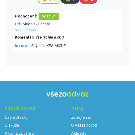
Hodnocení
pozitivní
Od
Miroslav Pechar
před 5 měsíci
Komentář
vše rychle a ok :)
Inzerát
Bílý stůl IKEA MICKE
PRO UŽIVATELE
O NÁS
Časté otázky
Zapojte se!
Diskuze
O VšezaOdvoz
Aktivita uživatelů
Aktuality