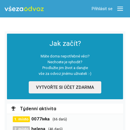
Přihlásit se
Zobra
Jak začít?
Máte doma nepotřebné věci?
Nechcete je vyhodit?
Prodlužte jim život a darujte
vše za odvoz jinému uživateli :-)
VYTVOŘTE SI ÚČET ZDARMA
Týdenní aktivita
0077ivka
1. místo
(66 darů)
helena
2. místo
(46 darů)