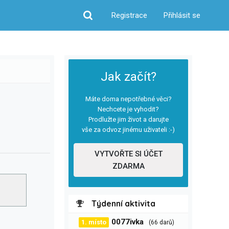
Registrace
Přihlásit se
Hledat
Jak začít?
Máte doma nepotřebné věci?
Nechcete je vyhodit?
Prodlužte jim život a darujte
vše za odvoz jinému uživateli :-)
VYTVOŘTE SI ÚČET
ZDARMA
Týdenní aktivita
0077ivka
1. místo
(66 darů)