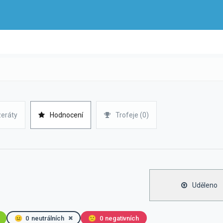
zeráty
Hodnocení
Trofeje (0)
Uděleno
😐
0
neutrálních
🙁
0
negativních