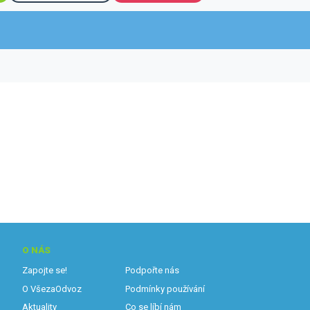
O NÁS
Zapojte se!
Podpořte nás
O VšezaOdvoz
Podmínky používání
Aktuality
Co se líbí nám