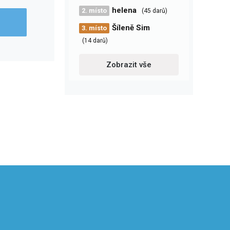
helena
2. místo
(45 darů)
Šíleně Sim
3. místo
(14 darů)
Zobrazit vše