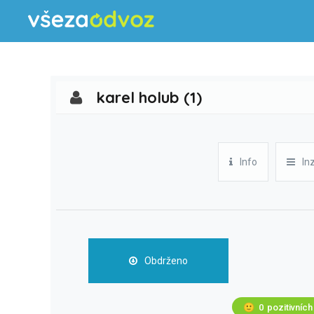
karel holub (1)
Info
In
Obdrženo
🙂
0
pozitivních