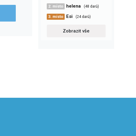
helena
2. místo
(48 darů)
Esi
3. místo
(24 darů)
Zobrazit vše