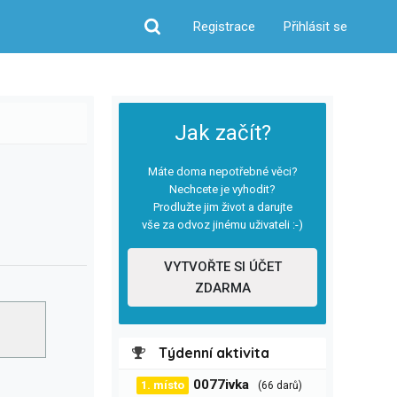
Registrace
Přihlásit se
Hledat
Jak začít?
Máte doma nepotřebné věci?
Nechcete je vyhodit?
Prodlužte jim život a darujte
vše za odvoz jinému uživateli :-)
VYTVOŘTE SI ÚČET
ZDARMA
Týdenní aktivita
0077ivka
1. místo
(66 darů)