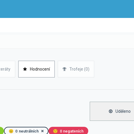
zeráty
Hodnocení
Trofeje (0)
Uděleno
😐
0
neutrálních
🙁
0
negativních