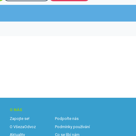
O NÁS
Zapojte se!
Podpořte nás
O VšezaOdvoz
Podmínky používání
Aktuality
Co se líbí nám