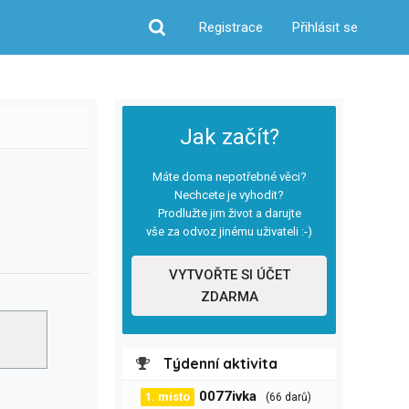
Registrace
Přihlásit se
Hledat
Jak začít?
Máte doma nepotřebné věci?
Nechcete je vyhodit?
Prodlužte jim život a darujte
vše za odvoz jinému uživateli :-)
VYTVOŘTE SI ÚČET
ZDARMA
Týdenní aktivita
0077ivka
1. místo
(66 darů)