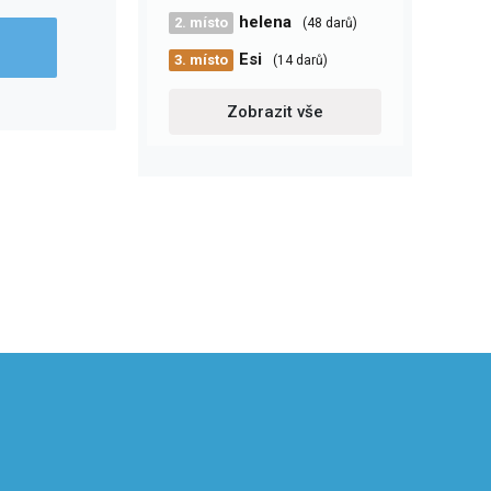
helena
2. místo
(48 darů)
Esi
3. místo
(14 darů)
Zobrazit vše