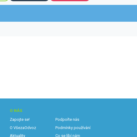
O NÁS
Zapojte se!
Podpořte nás
O VšezaOdvoz
Podmínky používání
Aktuality
Co se líbí nám