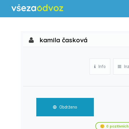
kamila časková
Info
In
Obdrženo
🙂
0
pozitivních