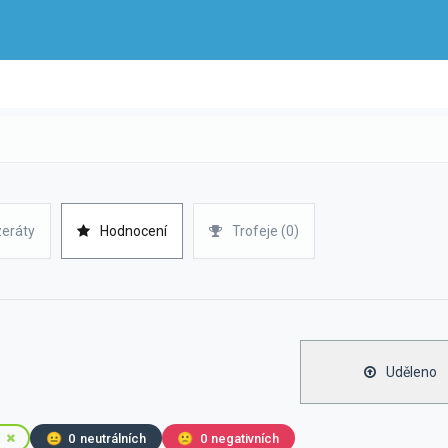
zeráty
Hodnocení
Trofeje (0)
Uděleno
😐
0
neutrálních
🙁
0
negativních