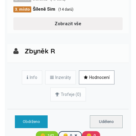
Šíleně Sim
3. místo
(14 darů)
Zobrazit vše
Zbyněk R
Info
Inzeráty
Hodnocení
Trofeje (0)
Obdrženo
Uděleno
🙂
142
😐
0
🙁
0