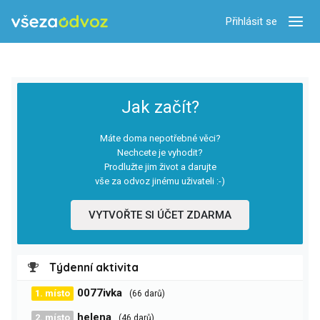
Přihlásit se
Zobra
Jak začít?
Máte doma nepotřebné věci?
Nechcete je vyhodit?
Prodlužte jim život a darujte
vše za odvoz jinému uživateli :-)
VYTVOŘTE SI ÚČET ZDARMA
Týdenní aktivita
0077ivka
1. místo
(66 darů)
helena
2. místo
(46 darů)