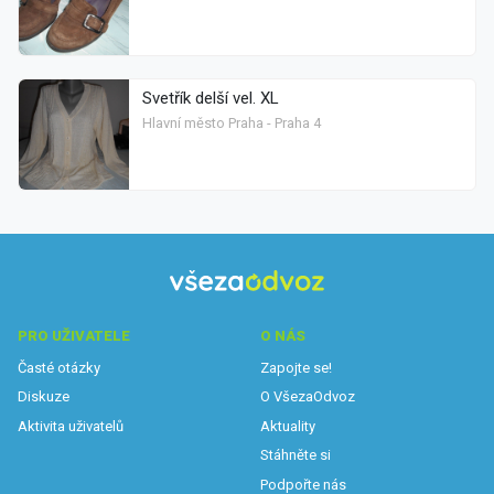
Svetřík delší vel. XL
Hlavní město Praha - Praha 4
PRO UŽIVATELE
O NÁS
Časté otázky
Zapojte se!
Diskuze
O VšezaOdvoz
Aktivita uživatelů
Aktuality
Stáhněte si
Podpořte nás