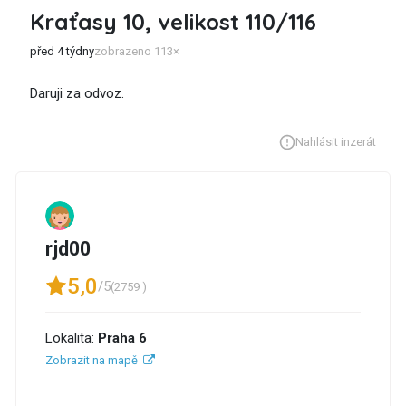
Kraťasy 10, velikost 110/116
před 4 týdny
zobrazeno 113×
Daruji za odvoz.
Nahlásit inzerát
rjd00
5,0
/5
(2759 )
Lokalita:
Praha 6
Zobrazit na mapě