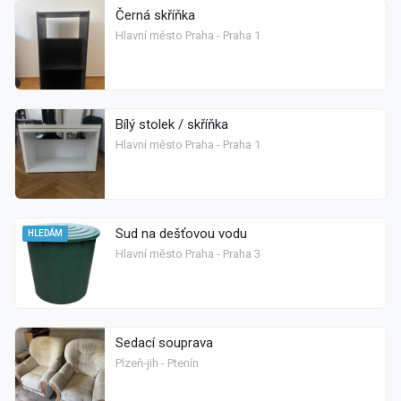
Černá skříňka
Hlavní město Praha - Praha 1
Bílý stolek / skříňka
Hlavní město Praha - Praha 1
Sud na dešťovou vodu
HLEDÁM
Hlavní město Praha - Praha 3
Sedací souprava
Plzeň-jih - Ptenín