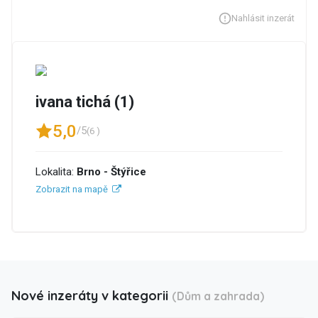
Nahlásit inzerát
ivana tichá (1)
5,0
/5
(6 )
Lokalita:
Brno - Štýřice
Zobrazit na mapě
Nové inzeráty v kategorii
(Dům a zahrada)