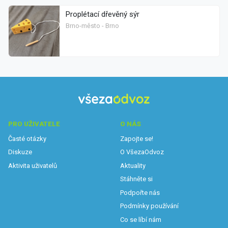
Proplétací dřevěný sýr
Brno-město - Brno
PRO UŽIVATELE
O NÁS
Časté otázky
Zapojte se!
Diskuze
O VšezaOdvoz
Aktivita uživatelů
Aktuality
Stáhněte si
Podpořte nás
Podmínky používání
Co se líbí nám