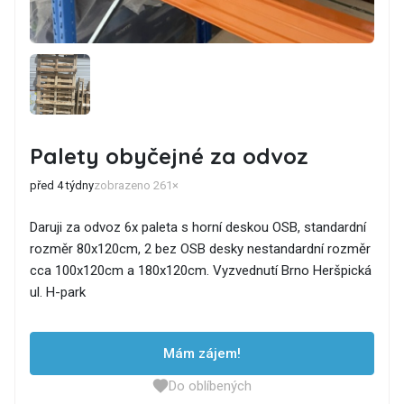
Palety obyčejné za odvoz
před 4 týdny
zobrazeno 261×
Daruji za odvoz 6x paleta s horní deskou OSB, standardní
rozměr 80x120cm, 2 bez OSB desky nestandardní rozměr
cca 100x120cm a 180x120cm. Vyzvednutí Brno Heršpická
ul. H-park
Mám zájem!
Do oblíbených